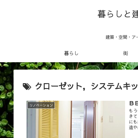
暮らしと建
建築・空間・ア
暮らし
街
クローゼット，システムキ
Ｂ
リノベーション
もう
きて
にも
造や