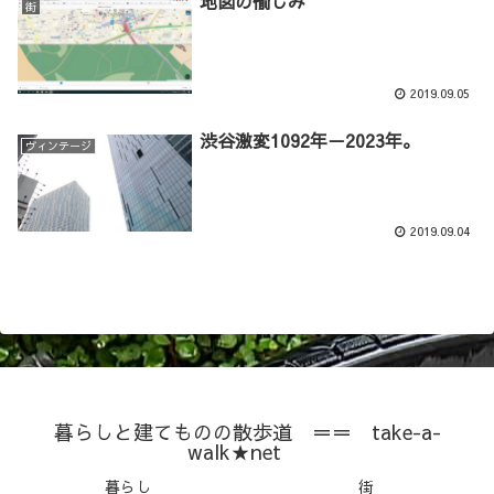
地図の愉しみ
街
2019.09.05
渋谷激変1092年－2023年。
ヴィンテージ
2019.09.04
暮らしと建てものの散歩道 ＝＝ take-a-
walk★net
暮らし
街