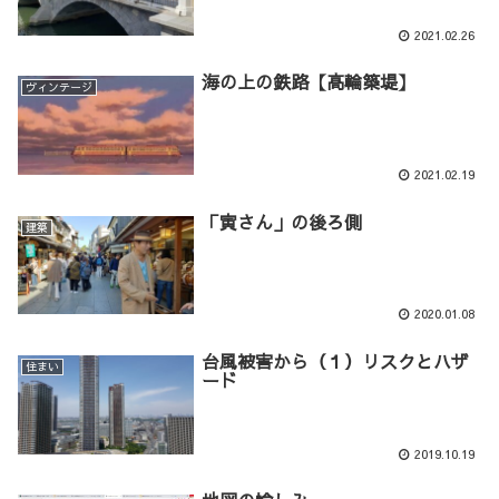
2021.02.26
海の上の鉄路【高輪築堤】
ヴィンテージ
2021.02.19
「寅さん」の後ろ側
建築
2020.01.08
台風被害から（１）リスクとハザ
住まい
ード
2019.10.19